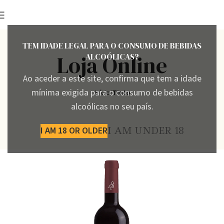
TEM IDADE LEGAL PARA O CONSUMO DE BEBIDAS
Loja Online
ALCOÓLICAS?
Ao aceder a este site, confirma que tem a idade
mínima exigida para o consumo de bebidas
Início
Tinto
alcoólicas no seu país.
I AM 18 OR OLDER
I AM UNDER 18