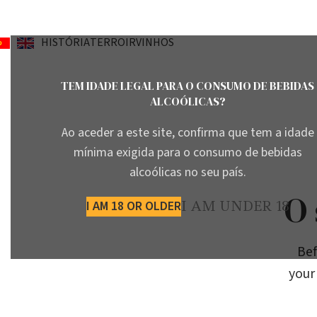
HISTÓRIA
TERROIR
VINHOS
TEM IDADE LEGAL PARA O CONSUMO DE BEBIDAS
ALCOÓLICAS?
Ao aceder a este site, confirma que tem a idade
mínima exigida para o consumo de bebidas
alcoólicas no seu país.
O 
I AM 18 OR OLDER
I AM UNDER 18
Bef
your 