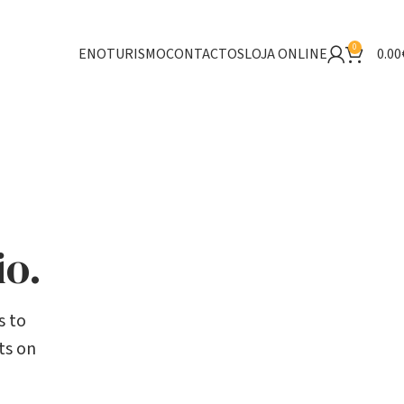
0
ENOTURISMO
CONTACTOS
LOJA ONLINE
0.00
io.
s to
ts on