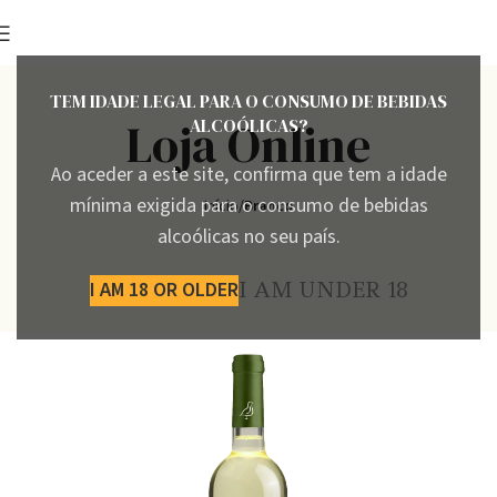
TEM IDADE LEGAL PARA O CONSUMO DE BEBIDAS
Loja Online
ALCOÓLICAS?
Ao aceder a este site, confirma que tem a idade
mínima exigida para o consumo de bebidas
Início
Branco
alcoólicas no seu país.
I AM 18 OR OLDER
I AM UNDER 18