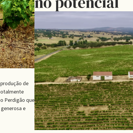
no potencial
a produção de
 totalmente
o Perdigão que
a generosa e