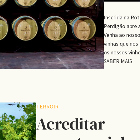
Inserida na Rot
Perdigão abre a
Venha ao nosso
vinhas que nos
os nossos vinho
SABER MAIS
TERROIR
Acreditar