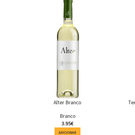
SOL
OU
ada
Herdade do Perdigão Espumante Bruto
Espumante
10.15
€
ADICIONAR