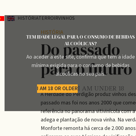
HISTÓRIA
TERROIR
VINHOS
HISTÓRIA
TEM IDADE LEGAL PARA O CONSUMO DE BEBIDAS
Do passado
ALCOÓLICAS?
Ao aceder a este site, confirma que tem a idade
para o futuro
mínima exigida para o consumo de bebidas
alcoólicas no seu país.
I AM 18 OR OLDER
I AM UNDER 18
A Herdade do Perdigão produz vinhos des
passado mas foi nos anos 2000 que começ
referência no panorama vitivinícola com 
adega e plantação de nova vinha. Na verdad
Monforte remonta há cerca de 2.000 an