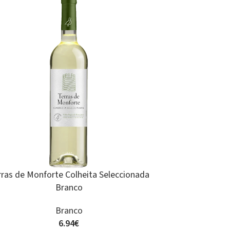
D
T
Herdade do Perdigão Reserva Branco
Branco
15.85
€
LER MAIS