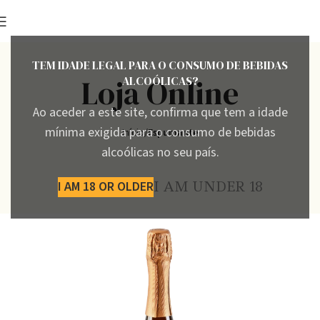
TEM IDADE LEGAL PARA O CONSUMO DE BEBIDAS
Loja Online
ALCOÓLICAS?
Ao aceder a este site, confirma que tem a idade
mínima exigida para o consumo de bebidas
Início
Espumante
alcoólicas no seu país.
I AM 18 OR OLDER
I AM UNDER 18