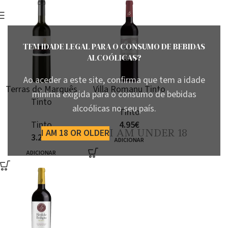
TEM IDADE LEGAL PARA O CONSUMO DE BEBIDAS
ALCOÓLICAS?
Ao aceder a este site, confirma que tem a idade
Terras do Marquês
Villa Romanu Tinto
mínima exigida para o consumo de bebidas
Tinto
alcoólicas no seu país.
Tinto
Tinto
4.95
€
I AM 18 OR OLDER
I AM UNDER 18
3.25
€
ADICIONAR
ADICIONAR