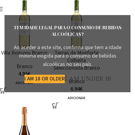
TEM IDADE LEGAL PARA O CONSUMO DE BEBIDAS
ALCOÓLICAS?
Ao aceder a este site, confirma que tem a idade
Villa Romanu Branco
Terras de Monforte
mínima exigida para o consumo de bebidas
Colheita
alcoólicas no seu país.
Branco
Seleccionada Branco
4.95
€
I AM 18 OR OLDER
I AM UNDER 18
Branco
ADICIONAR
6.94
€
ADICIONAR