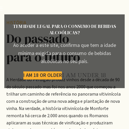
HISTÓRIA
TEM IDADE LEGAL PARA O CONSUMO DE BEBIDAS
ALCOÓLICAS?
Do passado
Ao aceder a este site, confirma que tem a idade
para o futuro
mínima exigida para o consumo de bebidas
alcoólicas no seu país.
I AM 18 OR OLDER
I AM UNDER 18
A Herdade do Perdigão produz vinhos desde a década de 90
do século passado mas foi nos anos 2000 que começou a
trilhar um caminho de referência no panorama vitivinícola
com a construção de uma nova adega e plantação de nova
vinha. Na verdade, a história vitivinícola de Monforte
remonta há cerca de 2.000 anos quando os Romanos
aplicaram as suas técnicas de vinificação e produziram