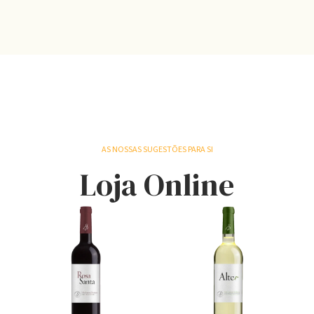
AS NOSSAS SUGESTÕES PARA SI
Loja Online
S