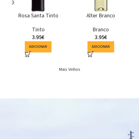
Terras de Monforte
Herdade do Perdigão
Colheita Seleccionada
Espumante Bruto
Branco
Espumante
Branco
10.15
€
6.94
€
ADICIONAR
ADICIONAR
Mais Vinhos