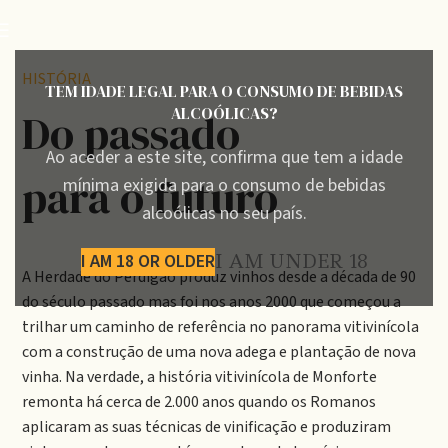
HISTÓRIA
TEM IDADE LEGAL PARA O CONSUMO DE BEBIDAS
ALCOÓLICAS?
Do passado
Ao aceder a este site, confirma que tem a idade
para o futuro
mínima exigida para o consumo de bebidas
alcoólicas no seu país.
I AM 18 OR OLDER
I AM UNDER 18
A Herdade do Perdigão produz vinhos desde a década de 90
do século passado mas foi nos anos 2000 que começou a
trilhar um caminho de referência no panorama vitivinícola
com a construção de uma nova adega e plantação de nova
vinha. Na verdade, a história vitivinícola de Monforte
remonta há cerca de 2.000 anos quando os Romanos
aplicaram as suas técnicas de vinificação e produziram