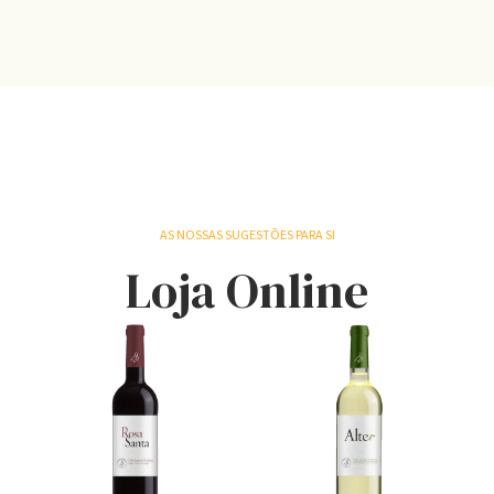
AS NOSSAS SUGESTÕES PARA SI
Loja Online
S