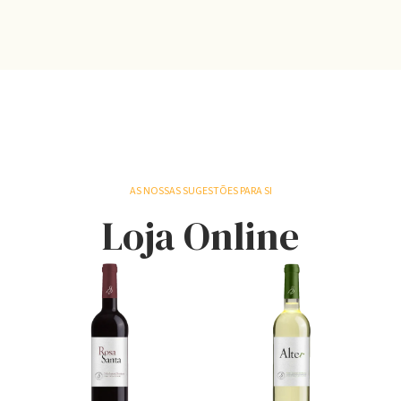
AS NOSSAS SUGESTÕES PARA SI
Loja Online
S