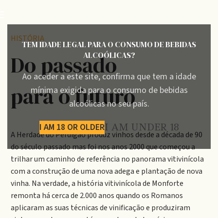
HISTÓRIA
TEM IDADE LEGAL PARA O CONSUMO DE BEBIDAS
ALCOÓLICAS?
Do passado
Ao aceder a este site, confirma que tem a idade
para o futuro
mínima exigida para o consumo de bebidas
alcoólicas no seu país.
I AM 18 OR OLDER
I AM UNDER 18
A Herdade do Perdigão produz vinhos desde a década de 90
do século passado mas foi nos anos 2000 que começou a
trilhar um caminho de referência no panorama vitivinícola
com a construção de uma nova adega e plantação de nova
vinha. Na verdade, a história vitivinícola de Monforte
remonta há cerca de 2.000 anos quando os Romanos
aplicaram as suas técnicas de vinificação e produziram