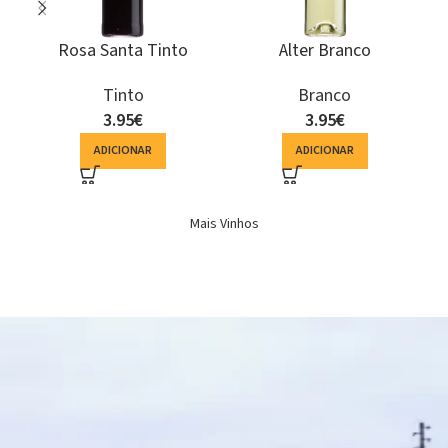
Terras de Monforte
Herdade do Perdigão
Colheita Seleccionada
Espumante Bruto
Branco
Espumante
Branco
10.15
€
6.94
€
ADICIONAR
ADICIONAR
Mais Vinhos