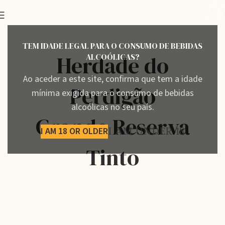
TEM IDADE LEGAL PARA O CONSUMO DE BEBIDAS
Herdade do
ALCOÓLICAS?
Ao aceder a este site, confirma que tem a idade
Perdigão
mínima exigida para o consumo de bebidas
alcoólicas no seu país.
Grande Reserva
I AM 18 OR OLDER
I AM UNDER 18
Tinto