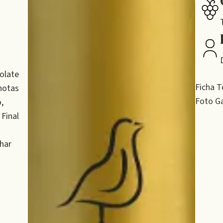
olate
Ficha T
notas
Foto Ga
,
Final
har