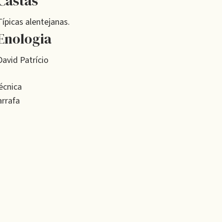
Castas
Típicas alentejanas.
Enologia
David Patrício
écnica
rrafa