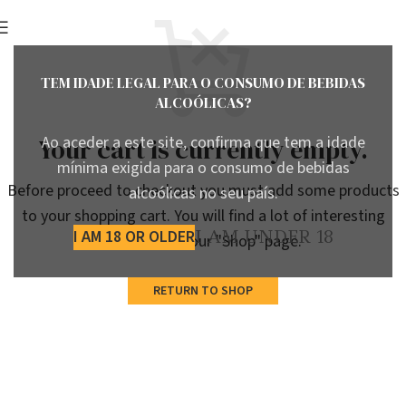
TEM IDADE LEGAL PARA O CONSUMO DE BEBIDAS
ALCOÓLICAS?
Ao aceder a este site, confirma que tem a idade
Your cart is currently empty.
mínima exigida para o consumo de bebidas
Before proceed to checkout you must add some products
alcoólicas no seu país.
to your shopping cart. You will find a lot of interesting
I AM 18 OR OLDER
I AM UNDER 18
products on our "Shop" page.
RETURN TO SHOP